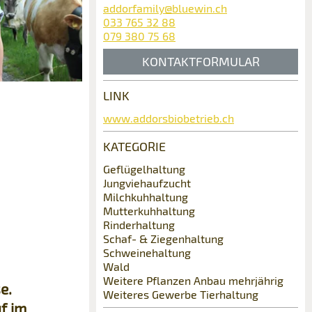
addorfamily@bluewin.ch
033 765 32 88
079 380 75 68
KONTAKTFORMULAR
LINK
www.addorsbiobetrieb.ch
KATEGORIE
Geflügelhaltung
Jungviehaufzucht
Milchkuhhaltung
Mutterkuhhaltung
Rinderhaltung
Schaf- & Ziegenhaltung
Schweinehaltung
Wald
Weitere Pflanzen Anbau mehrjährig
e.
Weiteres Gewerbe Tierhaltung
f im