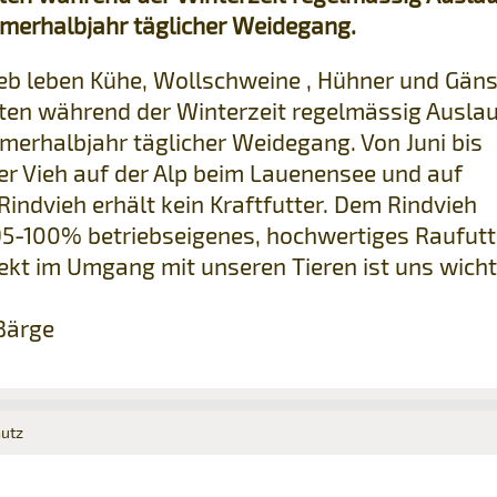
merhalbjahr täglicher Weidegang.
eb leben Kühe, Wollschweine , Hühner und Gäns
lten während der Winterzeit regelmässig Auslau
merhalbjahr täglicher Weidegang. Von Juni bis
er Vieh auf der Alp beim Lauenensee und auf
indvieh erhält kein Kraftfutter. Dem Rindvieh
 95-100% betriebseigenes, hochwertiges Raufutt
kt im Umgang mit unseren Tieren ist uns wicht
Bärge
utz
kt
ige
ige
 E-MAIL
SEITE
EMPFEHLEN
AUSDRUCKEN