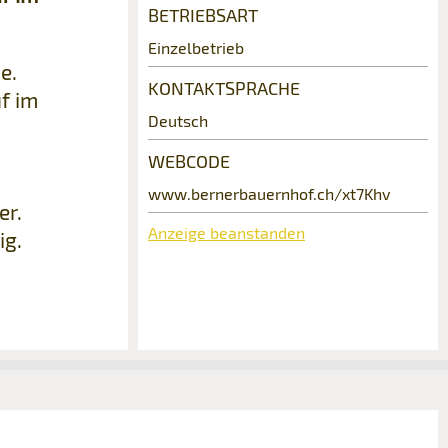
BETRIEBSART
Einzelbetrieb
e.
KONTAKTSPRACHE
f im
Deutsch
WEBCODE
www.bernerbauernhof.ch/xt7Khv
er.
Anzeige beanstanden
ig.