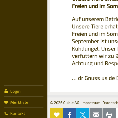
Freien und im Som
Auf unserem Betri
Unsere Tiere erha
Freien und im Som
September ist uns
Kuhdungel. Unser R
verfüttern wir zu
Achtung und Respe
… dr Gnuss us de 
Login
Merkliste
© 2026 Guidle AG
Impressum
Datensch
Konta
Anze
Anze
ZUR
AUF
AUF X
PER
Kontakt
MERKLISTE
FACEBOOK
TEILEN
WEITER