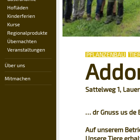
Hofläden
Kinderferien
Kurse
Regionalprodukte
Übernachten
Veranstaltungen
PFLANZENBAU
TIE
Addor
Über uns
Mitmachen
Sattelweg 1, Laue
… dr Gnuss us de 
Auf unserem Betri
Unsere Tiere erha