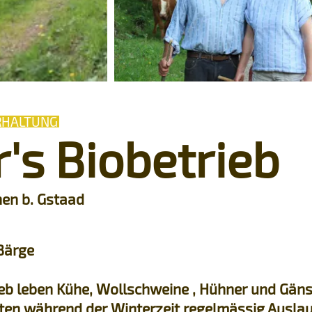
RHALTUNG
's Biobetrieb
nen b. Gstaad
Bärge
eb leben Kühe, Wollschweine , Hühner und Gäns
lten während der Winterzeit regelmässig Auslau