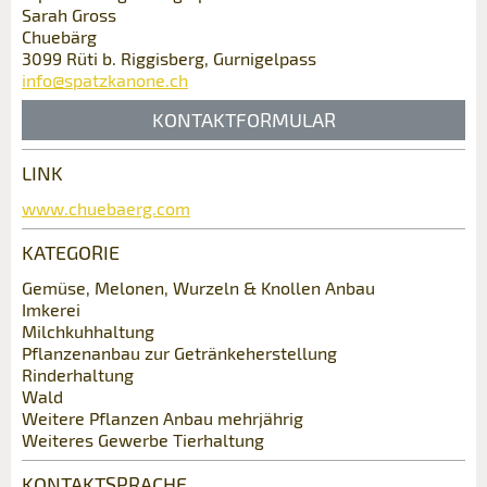
Sarah Gross
Anzahl der Teilnehmer *:
Anzeige nicht mehr gültig
Chuebärg
Anzeige unvollständig
3099 Rüti b. Riggisberg, Gurnigelpass
info@spatzkanone.ch
Vorname / Nachname *:
KONTAKTFORMULAR
LINK
Firma / Organisation:
Kontakt
www.chuebaerg.com
KATEGORIE
Verfassen Sie eine Nachricht für die
Adresszusatz:
* Eingabe erforderlich
Kontaktpersonen dieser Anzeige.
Gemüse, Melonen, Wurzeln & Knollen Anbau
Imkerei
ANZEIGE WEITEREMPFEHLEN
Milchkuhhaltung
Nachricht
Strasse und Nr. *:
Pflanzenanbau zur Getränkeherstellung
Schliessen
Rinderhaltung
Wald
Weitere Pflanzen Anbau mehrjährig
PLZ / Ort *:
Weiteres Gewerbe Tierhaltung
* Eingabe erforderlich
KONTAKTSPRACHE