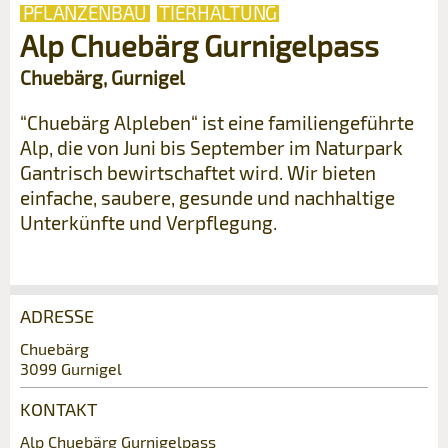
PFLANZENBAU
TIERHALTUNG
Alp Chuebärg Gurnigelpass
Chuebärg, Gurnigel
“Chuebärg Alpleben“ ist eine familiengeführte
Alp, die von Juni bis September im Naturpark
Gantrisch bewirtschaftet wird. Wir bieten
einfache, saubere, gesunde und nachhaltige
Unterkünfte und Verpflegung.
ADRESSE
Anzeige beanstanden
Anzeige weiterempfehlen
Chuebärg
3099 Gurnigel
Reservation
Ihr Feedback wird sehr geschätzt!
Empfehlen Sie diese Anzeige an Freunde
KONTAKT
weiter.
Veranstaltungsdatum *:
Alp Chuebärg Gurnigelpass
Allgemeines Feedback