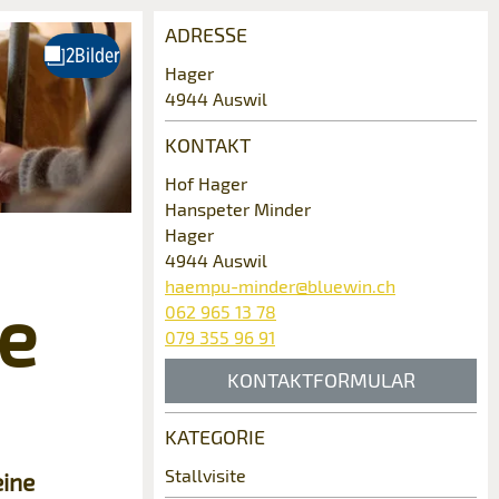
ADRESSE
Hager
4944 Auswil
KONTAKT
Hof Hager
Hanspeter Minder
Hager
4944 Auswil
haempu-minder@bluewin.ch
te
062 965 13 78
079 355 96 91
KONTAKTFORMULAR
KATEGORIE
Stallvisite
eine