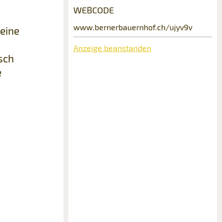
WEBCODE
www.bernerbauernhof.ch/ujyv9v
 eine
Anzeige beanstanden
sch
e