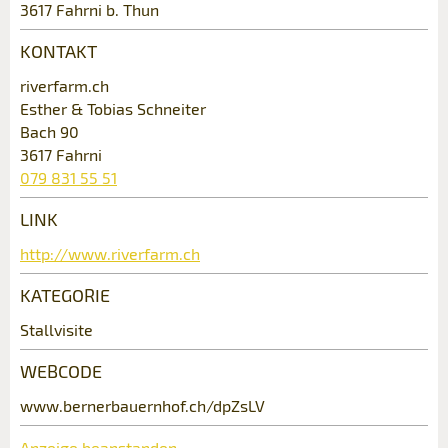
3617 Fahrni b. Thun
Ihr Feedback wird sehr geschätzt!
Empfehlen Sie diese Anzeige an Freunde
weiter.
KONTAKT
Allgemeines Feedback
riverfarm.ch
Anzeige nicht mehr gültig
Esther & Tobias Schneiter
Anzeige unvollständig
Bach 90
3617 Fahrni
079 831 55 51
LINK
Kontakt
http://www.riverfarm.ch
Verfassen Sie eine Nachricht für die
KATEGORIE
Kontaktpersonen dieser Anzeige.
Stallvisite
* Eingabe erforderlich
WEBCODE
ANZEIGE WEITEREMPFEHLEN
Nachricht
www.bernerbauernhof.ch/dpZsLV
Schliessen
Anzeige beanstanden