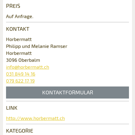
weiter.
PREIS
Allgemeines Feedback
Auf Anfrage.
Anzeige nicht mehr gültig
KONTAKT
Anzeige unvollständig
Horbermatt
Philipp und Melanie Ramser
Horbermatt
3096 Oberbalm
info@horbermatt.ch
031 849 14 16
079 622 17 19
* Eingabe erforderlich
KONTAKTFORMULAR
ANZEIGE WEITEREMPFEHLEN
LINK
Nachricht
Kontakt
Schliessen
http://www.horbermatt.ch
Verfassen Sie eine Nachricht für die
KATEGORIE