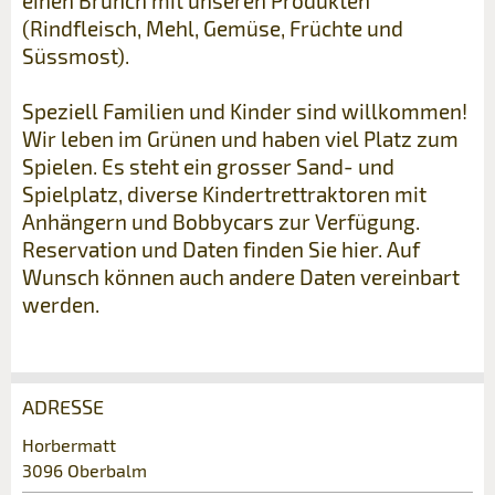
einen Brunch mit unseren Produkten
(Rindfleisch, Mehl, Gemüse, Früchte und
Süssmost).
Speziell Familien und Kinder sind willkommen!
Wir leben im Grünen und haben viel Platz zum
Spielen. Es steht ein grosser Sand- und
Spielplatz, diverse Kindertrettraktoren mit
Anhängern und Bobbycars zur Verfügung.
Reservation und Daten finden Sie hier. Auf
Wunsch können auch andere Daten vereinbart
werden.
ADRESSE
Anzeige beanstanden
Anzeige weiterempfehlen
Horbermatt
3096 Oberbalm
Ihr Feedback wird sehr geschätzt!
Empfehlen Sie diese Anzeige an Freunde