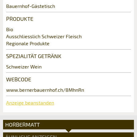
Kontaktpersonen dieser Anzeige.
Bauernhof-Gästetisch
* Eingabe erforderlich
PRODUKTE
Zur Qualitätssicherung wird eine Kopie der E-Mail
Bio
an guidle übermittelt.
Ausschliesslich Schweizer Fleisch
Regionale Produkte
NACHRICHT SENDEN
SPEZIALITÄT GETRÄNK
Schliessen
Schweizer Wein
Adresse
WEBCODE
www.bernerbauernhof.ch/8MhnRn
Anzeige beanstanden
HORBERMATT