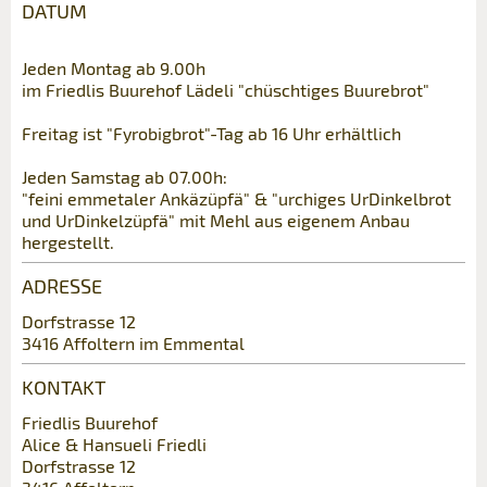
DATUM
Anzeige beanstanden
Anzeige weiterempfehlen
Jeden Montag ab 9.00h
Reservation
Ihr Feedback wird sehr geschätzt!
Empfehlen Sie diese Anzeige an Freunde
im Friedlis Buurehof Lädeli "chüschtiges Buurebrot"
weiter.
Veranstaltungsdatum *:
Freitag ist "Fyrobigbrot"-Tag ab 16 Uhr erhältlich
Allgemeines Feedback
Anzahl der Teilnehmer *:
Anzeige nicht mehr gültig
Jeden Samstag ab 07.00h:
"feini emmetaler Ankäzüpfä" & "urchiges UrDinkelbrot
Anzeige unvollständig
und UrDinkelzüpfä" mit Mehl aus eigenem Anbau
hergestellt.
Vorname / Nachname *:
ADRESSE
Dorfstrasse 12
Firma / Organisation:
3416 Affoltern im Emmental
KONTAKT
Adresszusatz:
Friedlis Buurehof
* Eingabe erforderlich
Alice & Hansueli Friedli
Dorfstrasse 12
ANZEIGE WEITEREMPFEHLEN