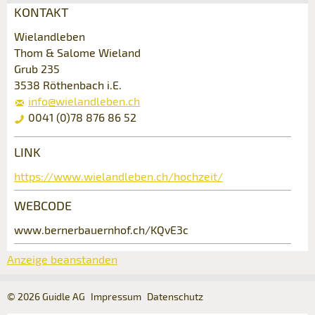
KONTAKT
Anzeige beanstanden
Anzeige weiterempfehlen
Wielandleben
Thom & Salome Wieland
Grub 235
Ihr Feedback wird sehr geschätzt!
Empfehlen Sie diese Anzeige an Freunde
3538 Röthenbach i.E.
weiter.
info@wielandleben.ch
Allgemeines Feedback
0041 (0)78 876 86 52
Anzeige nicht mehr gültig
Anzeige unvollständig
LINK
Buchungsanfrage
https://www.wielandleben.ch/hochzeit/
Verfassen Sie eine Nachricht für die
WEBCODE
Kontaktpersonen dieser Anzeige.
www.bernerbauernhof.ch/KQvE3c
Anzeige beanstanden
Anreise *
Kalende
* Eingabe erforderlich
öffnen
© 2026 Guidle AG
Impressum
Datenschutz
Abreise
AUGUST
2026