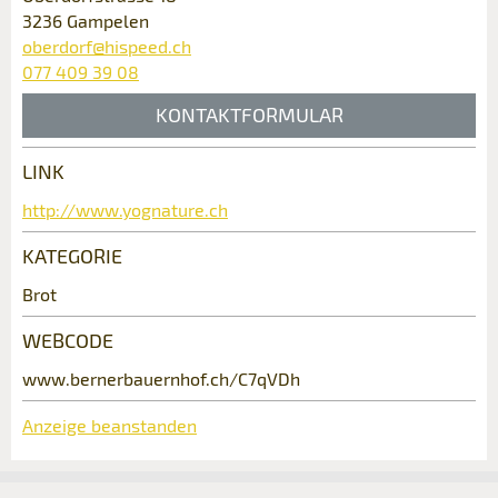
3236 Gampelen
oberdorf@hispeed.ch
077 409 39 08
KONTAKTFORMULAR
LINK
Kontakt
http://www.yognature.ch
* Eingabe erforderlich
Verfassen Sie eine Nachricht für die
KATEGORIE
ANZEIGE WEITEREMPFEHLEN
Kontaktpersonen dieser Anzeige.
Nachricht
Brot
Schliessen
WEBCODE
www.bernerbauernhof.ch/C7qVDh
Anzeige beanstanden
* Eingabe erforderlich
Zur Qualitätssicherung wird eine Kopie der E-Mail