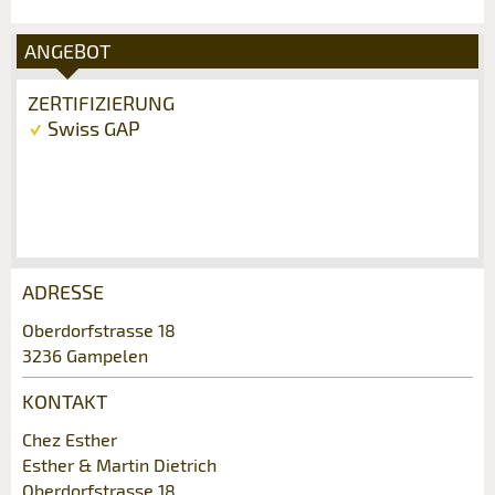
ANGEBOT
ZERTIFIZIERUNG
Swiss GAP
ADRESSE
Anzeige beanstanden
Anzeige weiterempfehlen
Oberdorfstrasse 18
3236 Gampelen
Ihr Feedback wird sehr geschätzt!
Empfehlen Sie diese Anzeige an Freunde
weiter.
KONTAKT
Allgemeines Feedback
Chez Esther
Anzeige nicht mehr gültig
Esther & Martin Dietrich
Anzeige unvollständig
Oberdorfstrasse 18