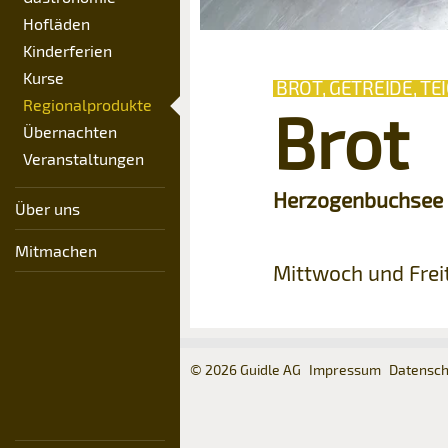
Hofläden
Kinderferien
Kurse
BROT, GETREIDE, T
Regionalprodukte
Brot
Übernachten
Veranstaltungen
Herzogenbuchsee
Über uns
Mitmachen
Mittwoch und Frei
© 2026 Guidle AG
Impressum
Datensch
Konta
Anze
Anze