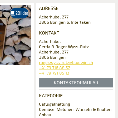
ADRESSE
Acherhubel 277
3806 Bönigen b. Interlaken
KONTAKT
Acherhubel
Gerda & Roger Wyss-Rutz
Acherhubel 277
3806 Bönigen
roger.wyss-rutz@bluewin.ch
+41 79 716 88 52
+41 79 791 85 13
KONTAKTFORMULAR
KATEGORIE
Geflügelhaltung
Gemüse, Melonen, Wurzeln & Knollen
Anbau