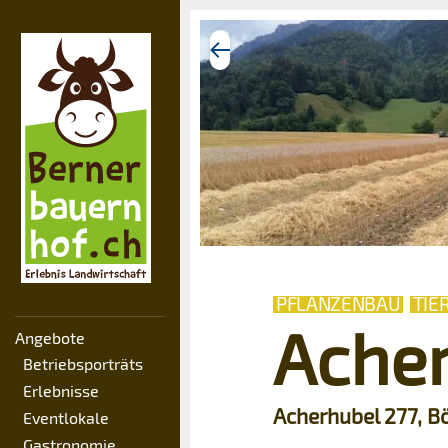
PFLANZENBAU
TIE
Ache
Angebote
Betriebsporträts
Erlebnisse
Acherhubel 277, Bö
Eventlokale
Gastronomie