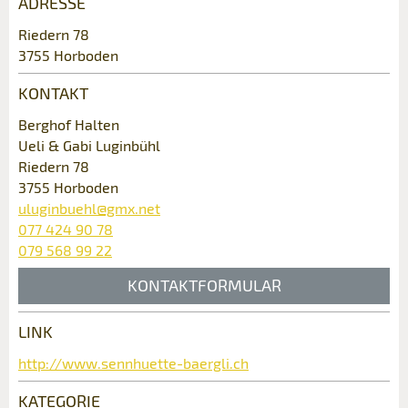
ADRESSE
Anzeige beanstanden
Anzeige weiterempfehlen
Riedern 78
3755 Horboden
Ihr Feedback wird sehr geschätzt!
Empfehlen Sie diese Anzeige an Freunde
weiter.
KONTAKT
Allgemeines Feedback
Berghof Halten
Anzeige nicht mehr gültig
Ueli & Gabi Luginbühl
Anzeige unvollständig
Riedern 78
3755 Horboden
uluginbuehl@gmx.net
077 424 90 78
079 568 99 22
KONTAKTFORMULAR
LINK
Kontakt
* Eingabe erforderlich
http://www.sennhuette-baergli.ch
ANZEIGE WEITEREMPFEHLEN
Verfassen Sie eine Nachricht für die
KATEGORIE
Nachricht