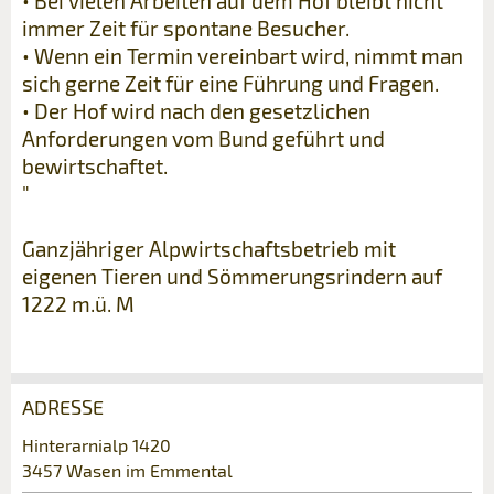
• Bei vielen Arbeiten auf dem Hof bleibt nicht
immer Zeit für spontane Besucher.
• Wenn ein Termin vereinbart wird, nimmt man
sich gerne Zeit für eine Führung und Fragen.
• Der Hof wird nach den gesetzlichen
Anforderungen vom Bund geführt und
bewirtschaftet.
"
Ganzjähriger Alpwirtschaftsbetrieb mit
eigenen Tieren und Sömmerungsrindern auf
1222 m.ü. M
ADRESSE
Anzeige beanstanden
Anzeige weiterempfehlen
Hinterarnialp 1420
3457 Wasen im Emmental
Ihr Feedback wird sehr geschätzt!
Empfehlen Sie diese Anzeige an Freunde