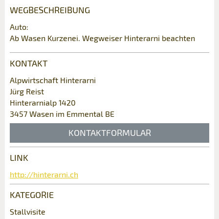
weiter.
WEGBESCHREIBUNG
Allgemeines Feedback
Auto:
Anzeige nicht mehr gültig
Ab Wasen Kurzenei. Wegweiser Hinterarni beachten
Anzeige unvollständig
KONTAKT
Alpwirtschaft Hinterarni
Jürg Reist
Hinterarnialp 1420
3457 Wasen im Emmental BE
KONTAKTFORMULAR
* Eingabe erforderlich
LINK
Kontakt
ANZEIGE WEITEREMPFEHLEN
http://hinterarni.ch
Nachricht
Schliessen
Verfassen Sie eine Nachricht für die
KATEGORIE
Kontaktpersonen dieser Anzeige.
Stallvisite