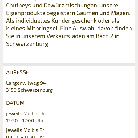
Chutneys und Gewürzmischungen: unsere
Eigenprodukte begeistern Gaumen und Magen.
Als individuelles Kundengeschenk oder als
kleines Mitbringsel. Eine Auswahl davon finden
Sie in unserem Verkaufsladen am Bach 2 in
Schwarzenburg
ADRESSE
Anzeige beanstanden
Anzeige weiterempfehlen
Langenwilweg 94
3150 Schwarzenburg
Ihr Feedback wird sehr geschätzt!
Empfehlen Sie diese Anzeige an Freunde
weiter.
DATUM
Allgemeines Feedback
jeweils Mo bis Do
Anzeige nicht mehr gültig
13:30 - 17:00 Uhr
Anzeige unvollständig
jeweils Mo bis Fr
08:00 - 11:30 Uhr