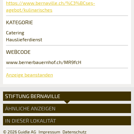
Kontakt
https://www.bernaville.ch/%C3%BCses-
NACHRICHT SENDEN
agebot/kulinarisches
Verfassen Sie eine Nachricht für die
Schliessen
KATEGORIE
Kontaktpersonen dieser Anzeige.
Catering
Hauslieferdienst
WEBCODE
www.bernerbauernhof.ch/MR9fcH
Anzeige beanstanden
Adresse
STIFTUNG BERNAVILLE
ÄHNLICHE ANZEIGEN
IN DIESER LOKALITÄT
© 2026 Guidle AG
Impressum
Datenschutz