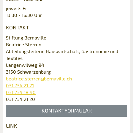
jeweils Fr
13:30 - 16:30 Uhr
KONTAKT
Stiftung Bernaville
Beatrice Sterren
* Eingabe erforderlich
Abteilungsleiterin Hauswirtschaft, Gastronomie und
Textiles
ANZEIGE WEITEREMPFEHLEN
Langenwilweg 94
Nachricht
3150 Schwarzenburg
Schliessen
beatrice.sterren@bernaville.ch
031 734 21 21
031 734 18 40
031 734 21 20
* Eingabe erforderlich
KONTAKTFORMULAR
Zur Qualitätssicherung wird eine Kopie der E-Mail
an guidle übermittelt.
LINK