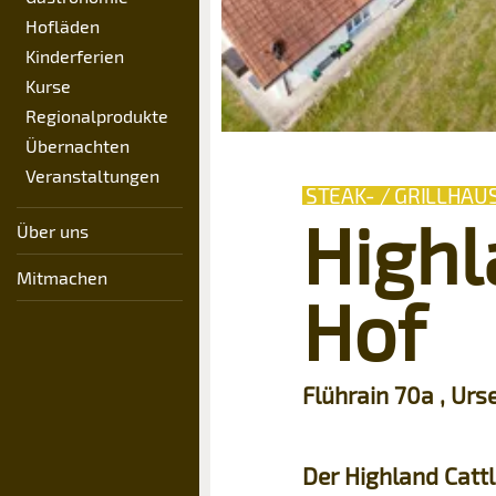
Hofläden
Kinderferien
Kurse
Regionalprodukte
Übernachten
Veranstaltungen
STEAK- / GRILLHAU
Highl
Über uns
Mitmachen
Hof
Flührain 70a , Ur
Der Highland Cattl