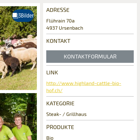
ADRESSE
Flührain 70a
4937 Ursenbach
KONTAKT
KONTAKTFORMULAR
LINK
http://www.highland-cattle-bio-
hof.ch/
KATEGORIE
Steak- / Grillhaus
PRODUKTE
Bio