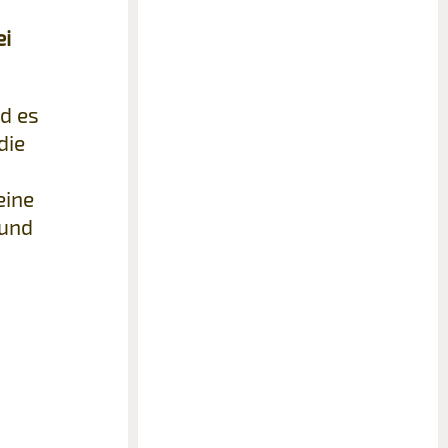
ei
d es
die
eine
 und