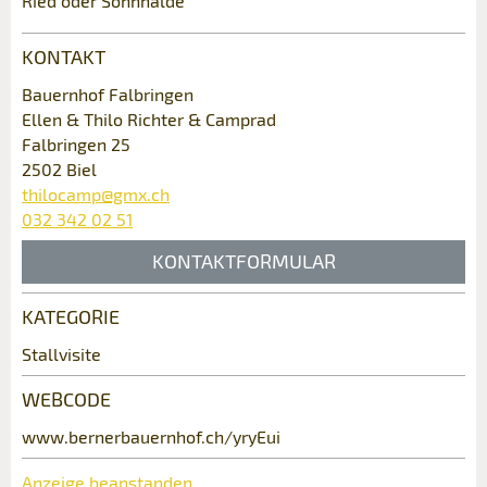
Ried oder Sonnhalde
KONTAKT
Bauernhof Falbringen
Ellen & Thilo Richter & Camprad
Falbringen 25
2502 Biel
thilocamp@gmx.ch
032 342 02 51
* Eingabe erforderlich
KONTAKTFORMULAR
ANZEIGE WEITEREMPFEHLEN
Nachricht
Schliessen
KATEGORIE
Kontakt
Stallvisite
Verfassen Sie eine Nachricht für die
WEBCODE
Kontaktpersonen dieser Anzeige.
* Eingabe erforderlich
www.bernerbauernhof.ch/yryEui
Zur Qualitätssicherung wird eine Kopie der E-Mail
Anzeige beanstanden