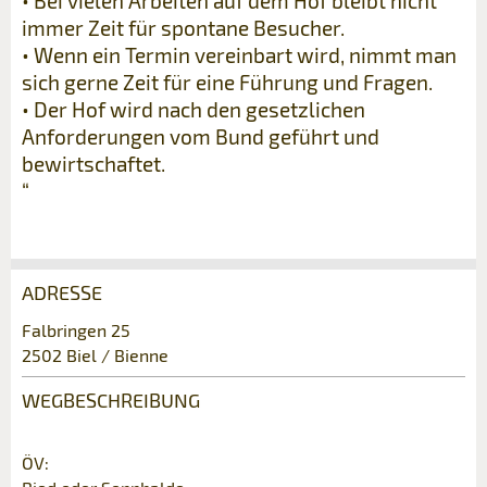
• Bei vielen Arbeiten auf dem Hof bleibt nicht
immer Zeit für spontane Besucher.
• Wenn ein Termin vereinbart wird, nimmt man
sich gerne Zeit für eine Führung und Fragen.
• Der Hof wird nach den gesetzlichen
Anforderungen vom Bund geführt und
bewirtschaftet.
“
ADRESSE
Anzeige beanstanden
Anzeige weiterempfehlen
Falbringen 25
2502 Biel / Bienne
Ihr Feedback wird sehr geschätzt!
Empfehlen Sie diese Anzeige an Freunde
weiter.
WEGBESCHREIBUNG
Allgemeines Feedback
Anzeige nicht mehr gültig
ÖV:
Anzeige unvollständig