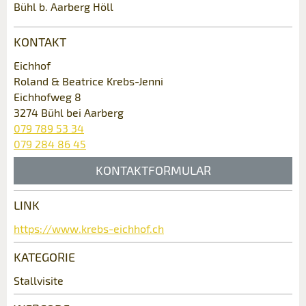
Anzeige unvollständig
Bühl b. Aarberg Höll
KONTAKT
Eichhof
Roland & Beatrice Krebs-Jenni
Eichhofweg 8
3274 Bühl bei Aarberg
079 789 53 34
079 284 86 45
* Eingabe erforderlich
KONTAKTFORMULAR
ANZEIGE WEITEREMPFEHLEN
Nachricht
Schliessen
LINK
Kontakt
https://www.krebs-eichhof.ch
Verfassen Sie eine Nachricht für die
KATEGORIE
Kontaktpersonen dieser Anzeige.
* Eingabe erforderlich
Stallvisite
Zur Qualitätssicherung wird eine Kopie der E-Mail