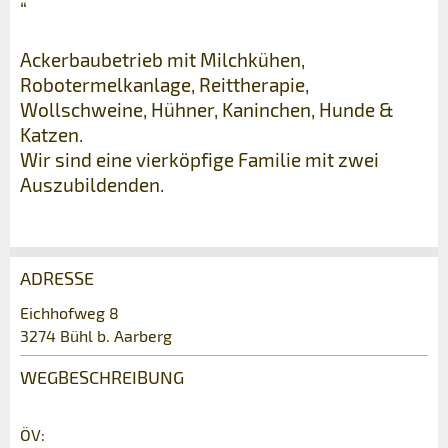
“
Ackerbaubetrieb mit Milchkühen,
Robotermelkanlage, Reittherapie,
Wollschweine, Hühner, Kaninchen, Hunde &
Katzen.
Wir sind eine vierköpfige Familie mit zwei
Auszubildenden.
ADRESSE
Anzeige beanstanden
Anzeige weiterempfehlen
Eichhofweg 8
3274 Bühl b. Aarberg
Ihr Feedback wird sehr geschätzt!
Empfehlen Sie diese Anzeige an Freunde
weiter.
WEGBESCHREIBUNG
Allgemeines Feedback
Anzeige nicht mehr gültig
ÖV: