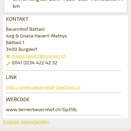
km
KONTAKT
Anzeige beanstanden
Anzeige weiterempfehlen
Bauernhof Bättwil
Jürg & Gisela Hauert-Mathys
Bättwil 1
Ihr Feedback wird sehr geschätzt!
Empfehlen Sie diese Anzeige an Freunde
3400 Burgdorf
weiter.
gisela.hauert@bluewin.ch
Allgemeines Feedback
0041 (0)34 422 42 32
Anzeige nicht mehr gültig
Anzeige unvollständig
LINK
Buchungsanfrage
http://www.bauernhof-baettwil.ch
Verfassen Sie eine Nachricht für die
WEBCODE
Kontaktpersonen dieser Anzeige.
www.bernerbauernhof.ch/Gp318j
Anzeige beanstanden
Anreise *
Kalende