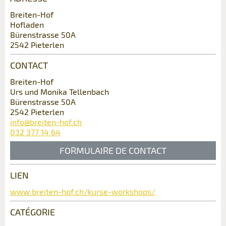
Nombre de participants *:
Cette annonce n'est plus valable
Breiten-Hof
Annonce incomplète
Hofladen
Bürenstrasse 50A
Prénom / Nom *:
2542 Pieterlen
CONTACT
Entreprise / organisation:
Breiten-Hof
Urs und Monika Tellenbach
Bürenstrasse 50A
* Saisie nécessaire
2542 Pieterlen
Complément d'adresse:
info@breiten-hof.ch
RECOMMANDER L'ANNONCE
032 377 14 64
FORMULAIRE DE CONTACT
Nachricht
Fermer
Rue et N° *:
LIEN
Contact
www.breiten-hof.ch/kurse-workshops/
NPA / Lieu *:
CATÉGORIE
Composez un message à la personne de
* Saisie nécessaire
contact pour cette annonce .