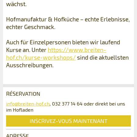
wächst.
Hofmanufaktur & Hofküche – echte Erlebnisse,
echter Geschmack.
Auch für Einzelpersonen bieten wir laufend
Kurse an. Unter
https://www.breiten-
hof.ch/kurse-workshops/
sind die aktuellsten
Ausschreibungen.
RÉSERVATION
Annonces répréhensibles
Recommander l'annonce
info@breiten-hof.ch
, 032 377 14 64 oder direkt bei uns
im Hofladen
Réservation
Vos commentaires sont grandement appréciés!
Recommandez cette annonce à des amis.
INSCRIVEZ-VOUS MAINTENANT
Date de l'événement *:
Commentaires généraux
ADRESSE